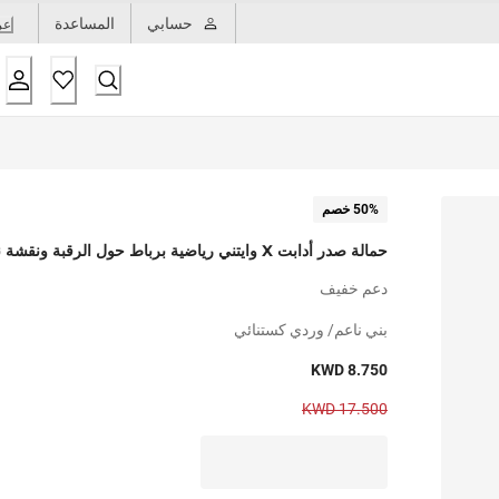
حسابي
المساعدة
عر
50% خصم
حمالة صدر أدابت X وايتني رياضية برباط حول الرقبة ونقشة نقاط
دعم خفيف
بني ناعم/ وردي كستنائي
KWD 8.750
KWD 17.500