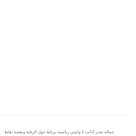
حمالة صدر أدابت x وايتني رياضية برباط حول الرقبة ونقشة نقاط