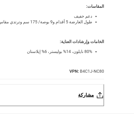
المقاسات:
دعم خفيف
طول العارضة 5 أقدام و9 بوصة/ 175 سم وترتدي مقاس XS
الخامات وإرشادات العناية:
80% نايلون، 14% بوليستر، 6% إيلاستان
VPN:
B4C1J-NC80
مشاركة