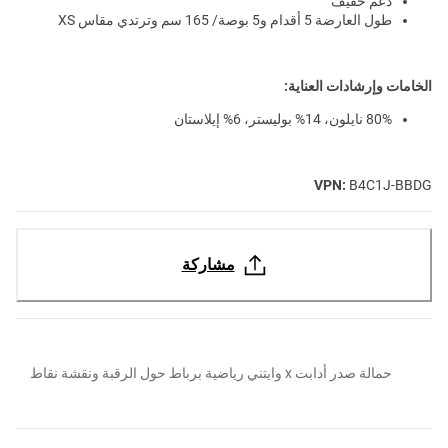
دعم خفيف
طول العارضة 5 أقدام و5 بوصة/ 165 سم وترتدي مقاس XS
الخامات وإرشادات العناية:
80% نايلون، 14% بوليستر، 6% إيلاستان
VPN:
B4C1J-BBDG
مشاركة
حمالة صدر أدابت x وايتني رياضية برباط حول الرقبة ونقشة نقاط