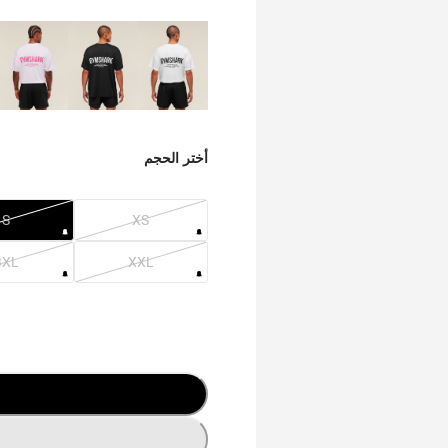
أختر الحجم
S
XS
3XL
XXL