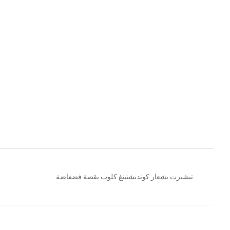
تيشيرت بشعار كونديشنينغ كلوب بقصة فضفاضة