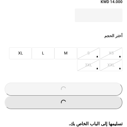
KWD 14.000
أختر الحجم
XL
L
M
S
XS
3XL
XXL
O
A
D
I
N
G
.
.
L
.
O
A
D
I
N
G
.
.
L
.
تسليمها إلى الباب الخاص بك.