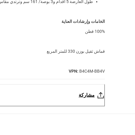
طول العارضة 5 أقدام و3 بوصة/ 161 سم وترتدي مقاس S
الخامات وإرشادات العناية
100% قطن
قماش ثقيل بوزن 330 للمتر المربع
VPN:
B4C4M-BB4V
مشاركة