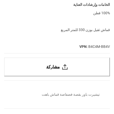
الخامات وإرشادات العناية
100% قطن
قماش ثقيل بوزن 330 للمتر المربع
VPN:
B4C4M-BB4V
مشاركة
تيشيرت باور بقصة فضفاضة قماش باهت