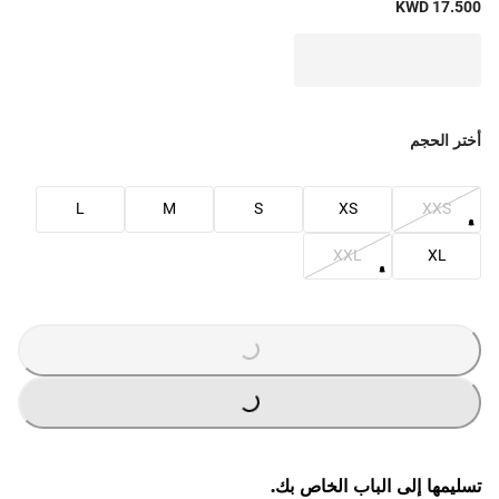
KWD 17.500
أختر الحجم
L
M
S
XS
XXS
XXL
XL
G
.
G
.
L
O
A
D
I
N
.
.
تسليمها إلى الباب الخاص بك.
L
O
A
D
I
N
.
.