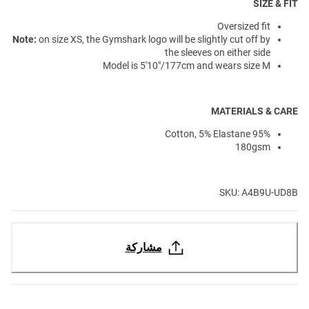
SIZE & FIT
Oversized fit
Note:
on size XS, the Gymshark logo will be slightly cut off by
the sleeves on either side
Model is 5'10"/177cm and wears size M
MATERIALS & CARE
95% Cotton, 5% Elastane
180gsm
SKU: A4B9U-UD8B
مشاركة