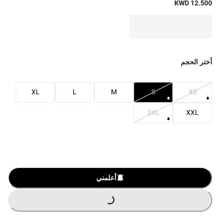
KWD 12.500
أختر الحجم
XL
L
M
S
XS
3XL
XXL
أعلمني
G
.