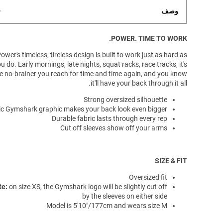
وصف
POWER. TIME TO WORK.
ower's timeless, tireless design is built to work just as hard as
u do. Early mornings, late nights, squat racks, race tracks, it's
e no-brainer you reach for time and time again, and you know
it'll have your back through it all.
Strong oversized silhouette
ic Gymshark graphic makes your back look even bigger
Durable fabric lasts through every rep
Cut off sleeves show off your arms
SIZE & FIT
Oversized fit
te:
on size XS, the Gymshark logo will be slightly cut off
by the sleeves on either side
Model is 5'10"/177cm and wears size M