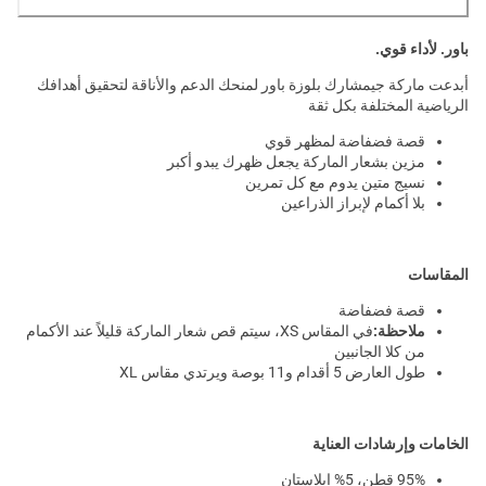
باور. لأداء قوي.
أبدعت ماركة جيمشارك بلوزة باور لمنحك الدعم والأناقة لتحقيق أهدافك
الرياضية المختلفة بكل ثقة
قصة فضفاضة لمظهر قوي
مزين بشعار الماركة يجعل ظهرك يبدو أكبر
نسيج متين يدوم مع كل تمرين
بلا أكمام لإبراز الذراعين
المقاسات
قصة فضفاضة
ملاحظة:
في المقاس XS، سيتم قص شعار الماركة قليلاً عند الأكمام
من كلا الجانبين
طول العارض 5 أقدام و11 بوصة ويرتدي مقاس XL
الخامات وإرشادات العناية
95% قطن، 5% إيلاستان