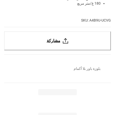
180 غ/متر مربع
SKU: A4B9U-UCVG
مشاركة
بلوزة باور بلا أكمام