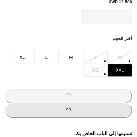
KWD 12.500
أختر الحجم
XL
L
M
S
XS
3XL
XXL
O
A
D
IN
G
L
...
O
A
D
IN
G
L
...
تسليمها إلى الباب الخاص بك.