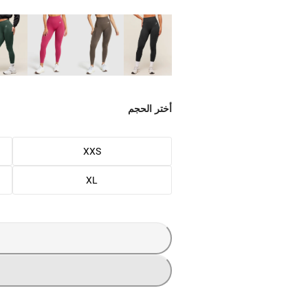
أختر الحجم
XXS
XL