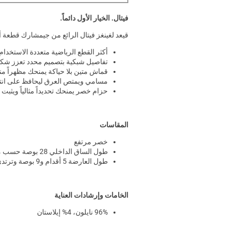
فيتال. الخيار الأول دائماً.
قيعد لغينغز فيتال الرائع من جيمشارك قطعة 
أكثر القطع الرياضية متعددة الاستخدام
تفاصيل شبكية بتصميم محدد تعزز شك
قماش متين بلا حياكة يمنحك مظهراً منح
مسامي ويمتص العرق ليحافظ على ان
حزام خصر يمنحك تحديداً مثالياً ويثبت
المقاسات
خصر مرتفع
طول الساق الداخلي 28 بوصة حسب مقاس M
طول العارضة 5 أقدام و9 بوصة وترتدي مقاس XS
الخامات وإرشادات العناية
96% نايلون، 4% إيلاستان