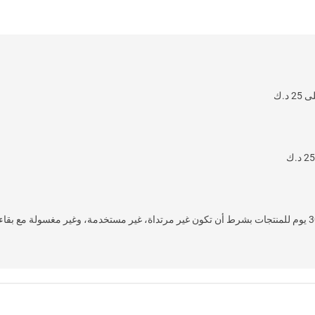
L
O
A
D
I
N
.
.
خدمة إرجاع سهلة وسريعة خلال 30 يوم للمنتجات بشرط أن تكون غير مرتداة، غير مستخدمة، وغير 