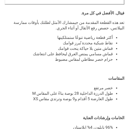
فيتال. الأفضل في كل مرة.
تعد هذه القطعة المقدمة من جيمشارك الأمثل لطلتك بأوقات ممارسة
البيلاتس، حصص رفع الأثقال أو أثناء الجري.
أكثر قطعة رياضية تنوعًا ستمتلكينها
نقاط شبكية محددة تُبرز قوامك
قماش متين بلا حياكة ينحت قوامك
قماش مسامي يمتص العرق ليحافظ على انتعاشك
حزام خصر مطاطي لمقاس مضبوط
المقاسات
خصر مرتفع
طول الدرزة الداخلية 28 بوصة بناءً على المقاس M
طول العارضة 5 أقدام و9 بوصة وترتدي مقاس XS
الخامات وإرشادات العناية
96% نايلون، 4% إيلاستان