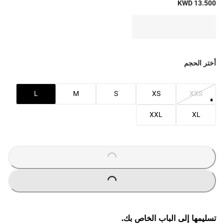
KWD 13.500
أختر الحجم
L
M
S
XS
XXS
XXL
XL
O
A
D
I
N
G
.
.
L
.
O
A
D
I
N
G
.
.
L
.
تسليمها إلى الباب الخاص بك.