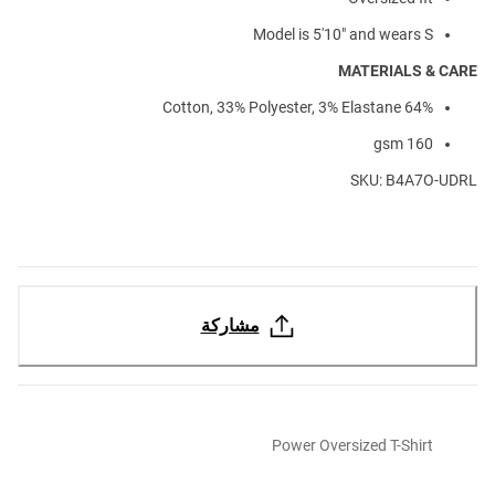
Model is 5'10" and wears S
MATERIALS & CARE
64% Cotton, 33% Polyester, 3% Elastane
160 gsm
SKU: B4A7O-UDRL
مشاركة
Power Oversized T-Shirt