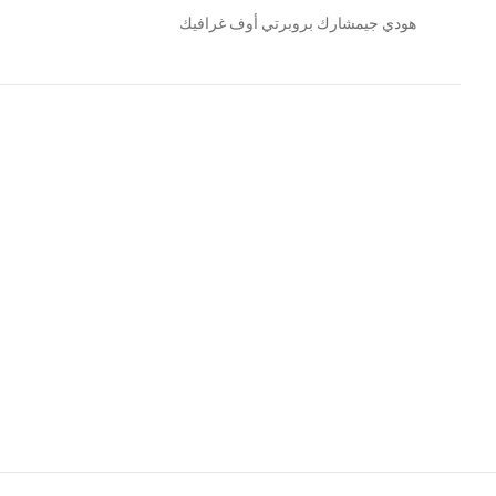
هودي جيمشارك بروبرتي أوف غرافيك