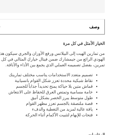
وصف
الخيار الأمثل في كل مرة
من تمارين الهيت إلى البيلاتس ورفع الأوزان والجري سيكون هذا
الهودي الرائع من جيمشارك ضمن فيتال خياركِ المثالي في كل
تمرين، بفضل تصميمه العملي الذي يجمع بين الأداء والأناقة.
تصميم متعدد الاستخدامات يناسب مختلف تمارينك
نقاط شبكية محددة تعزز شكل القوام بانسيابية
قماش متين بلا حياكة يمنح تحديداً جذاباً للجسم
خامة مسامية وتمتص العرق للحفاظ على الانتعاش
طول متوسط يبرز الخصر بشكل أنيق
قصة ملتصقة بالجسم تعزز مظهر القوام
ياقة عالية لمزيد من التغطية والدفء
فتحات للإبهام لتثبيت الأكمام أثناء الحركة
المقاسات