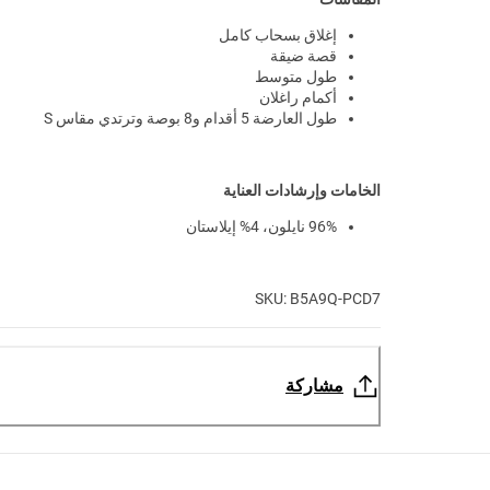
إغلاق بسحاب كامل
قصة ضيقة
طول متوسط
أكمام راغلان
طول العارضة 5 أقدام و8 بوصة وترتدي مقاس S
الخامات وإرشادات العناية
96% نايلون، 4% إيلاستان
SKU: B5A9Q-PCD7
مشاركة