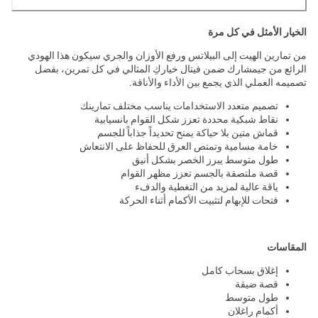
الخيار الأمثل في كل مرة
من تمارين الهيت إلى البيلاتس ورفع الأوزان والجري سيكون هذا الهودي
الرائع من جيمشارك ضمن فيتال خياركِ المثالي في كل تمرين، بفضل
تصميمه العملي الذي يجمع بين الأداء والأناقة.
تصميم متعدد الاستخدامات يناسب مختلف تمارينك
نقاط شبكية محددة تعزز شكل القوام بانسيابية
قماش متين بلا حياكة يمنح تحديداً جذاباً للجسم
خامة مسامية وتمتص العرق للحفاظ على الانتعاش
طول متوسط يبرز الخصر بشكل أنيق
قصة ملتصقة بالجسم تعزز مظهر القوام
ياقة عالية لمزيد من التغطية والدفء
فتحات للإبهام لتثبيت الأكمام أثناء الحركة
المقاسات
إغلاق بسحاب كامل
قصة ضيقة
طول متوسط
أكمام راغلان