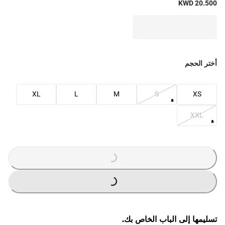
KWD 20.500
أختر الحجم
XL
L
M
S
XS
XXL
G
.
G
.
L
O
A
D
I
N
.
.
L
O
A
D
I
N
.
.
تسليمها إلى الباب الخاص بك.