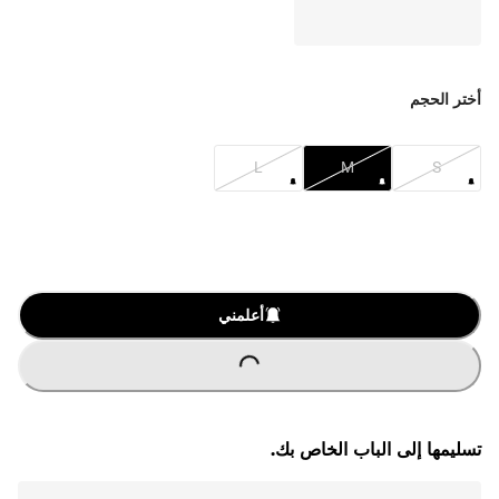
أختر الحجم
L
M
S
O
A
D
I
N
G
.
.
L
.
أعلمني
تسليمها إلى الباب الخاص بك.