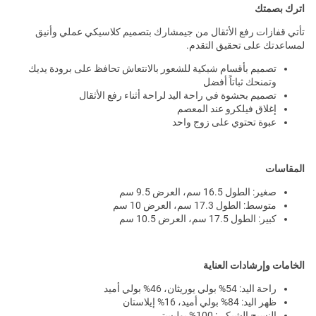
اترك بصمتك
تأتي قفازات رفع الأثقال من جيمشارك بتصميم كلاسيكي عملي وأنيق
لمساعدتك على تحقيق التقدم.
تصميم بأقسام شبكية للشعور بالانتعاش تحافظ على برودة يديك
وتمنحك ثباتاً أفضل
تصميم بحشوة في راحة اليد لراحة أثناء رفع الأثقال
إغلاق فيلكرو عند المعصم
عبوة تحتوي على زوج واحد
المقاسات
صغير: الطول 16.5 سم، العرض 9.5 سم
متوسط: الطول 17.3 سم، العرض 10 سم
كبير: الطول 17.5 سم، العرض 10.5 سم
الخامات وإرشادات العناية
راحة اليد: 54% بولي يوريثان، 46% بولي أميد
ظهر اليد: 84% بولي أميد، 16% إيلاستان
النسيج الشبكي: 100% بوليستر