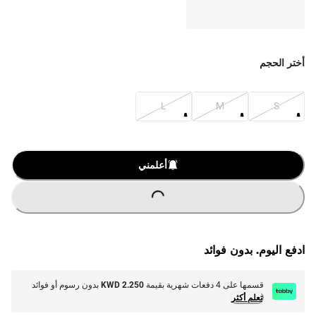
أختر الحجم
L
M
S
O
A
D
I
N
G
.
.
L
.
أعلمني
ادفع اليوم. بدون فوائد
قسمها على 4 دفعات شهرية بقيمة
KWD 2.250
بدون رسوم أو فوائد
تعلم أكثر