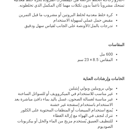
تمنحك مشروباً ناعماً بدون تكتلات مهما كان المكمل الذي تخلطونه.
كرة خلط معدنية لخلط البروتين أو مشروب ما قبل التمرين
مقبض حمل عملي لسهولة الاستخدام
تدرجات بالمل/الأونصة على الجانب لقياس سهل ودقيق
المقاسات
600 مل
المقاس: 8.5 × 23 سم
الخامات وإرشادات العناية
بولي بروبيلين وبولي إيثيلين
غير مناسب للاستخدام في الميكروويف أو للسوائل الساخنة
غير مناسبة لغسالة الصحون، غسل باليد بماء دافئ مباشرة بعد
الاستخدام باستخدام إسفنجة غير خشنة
يُمنع استخدام المبيضات أو المنظفات المحتوية على الكلور
تترك لتجف في الهواء مع إزالة الغطاء
للتنظيف العميق يُستخدم مزيج من الماء والخل أو بيكربونات
الصوديوم