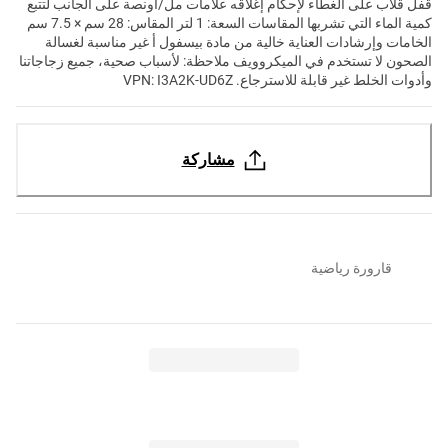
قفل قلاب على الغطاء لإحكام إغلاقه علامات مل/أونصة على الجانب لتتبع
كمية الماء التي تشربها المقاسات السعة: 1 لتر المقاس: 28 سم × 7.5 سم
الخامات وإرشادات العناية خالية من مادة بيسفول أ غير مناسبة لغسالة
الصحون لا تستخدم في الميكروويف ملاحظة: لأسباب صحية، جميع زجاجاتنا
وأدوات الخلط غير قابلة للاسترجاع. VPN: I3A2K-UD6Z
مشاركة
قارورة رياضية