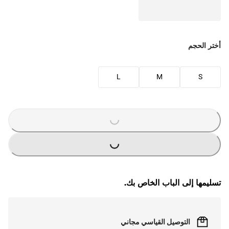
أختر الحجم
L
M
S
G
.
L
O
A
D
I
N
.
.
G
.
L
O
A
D
I
N
.
.
تسليمها إلى الباب الخاص بك.
التوصيل القياسي مجاني