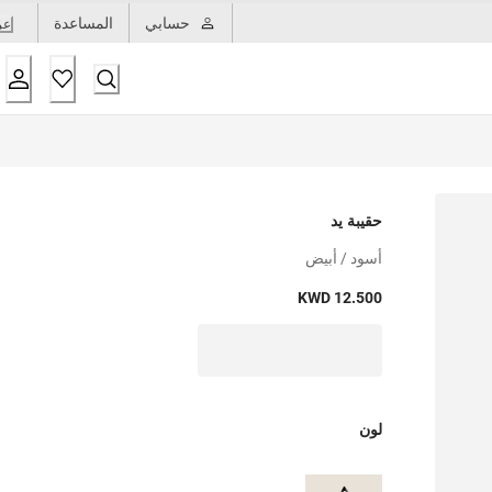
حسابي
المساعدة
عر
حقيبة يد
أسود / أبيض
KWD 12.500
لون