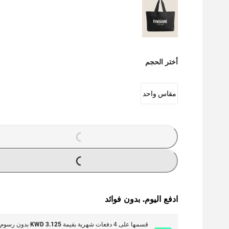
أختر الحجم
مقاس واحد
G
...
L
O
A
DI
N
G
...
L
O
A
DI
N
ادفع اليوم. بدون فوائد
قسمها على 4 دفعات شهرية بقيمة
KWD 3.125
بدون رسوم 