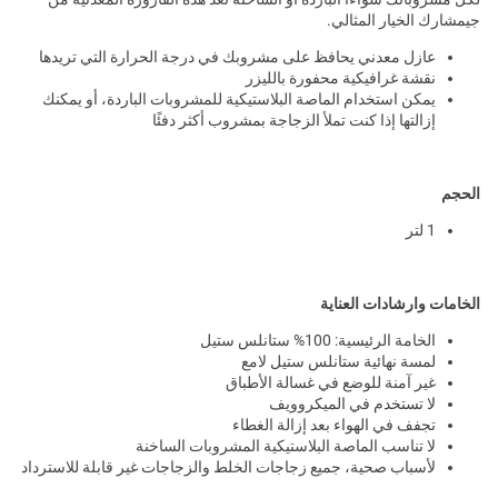
جيمشارك الخيار المثالي.
عازل معدني يحافظ على مشروبك في درجة الحرارة التي تريدها
نقشة غرافيكية محفورة بالليزر
يمكن استخدام الماصة البلاستيكية للمشروبات الباردة، أو يمكنك
إزالتها إذا كنت تملأ الزجاجة بمشروب أكثر دفئًا
الحجم
1 لتر
الخامات وارشادات العناية
الخامة الرئيسية: 100% ستانلس ستيل
لمسة نهائية ستانلس ستيل لامع
غير آمنة للوضع في غسالة الأطباق
لا تستخدم في الميكروويف
تجفف في الهواء بعد إزالة الغطاء
لا تناسب الماصة البلاستيكية المشروبات الساخنة
لأسباب صحية، جميع زجاجات الخلط والزجاجات غير قابلة للاسترداد