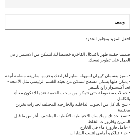
وصف
افعل المزيد وتجاوز الحدود
صممنا حقيبة ظهر تاكتيكال الفاخرة خصيصا لك لتتمكن من الاستمرار في
العمل على تطوير نفسك.
• تتميز بقسمان كبيران لسهولة تنظيم أغراضك وحزمها بطريقة منظمة أنيقة
• يمكن طيها بشكل مسطح لتتمكن من تعبئة القسم الرئيسي مثل الأمتعة -
تعد أكسسوار رائع للسفر
• حمالات مضغوطة حتى تتمكن من سحب الحقيبة عندما لا تكون معبأة
بالكامل
• تتيح لك كل من الجيوب الداخلية والخارجية المختلفة لخيارات تخزين
مختلفة
•تتسع لحذائك وملابسك الاحتياطية، الأغطية، المناشف، أغراض ما قبل
التمرين وقارورات الخلط
• حامل قارورة ماء في الخارج
• جزء فيلكرو أمامي لتثبيت الشارات