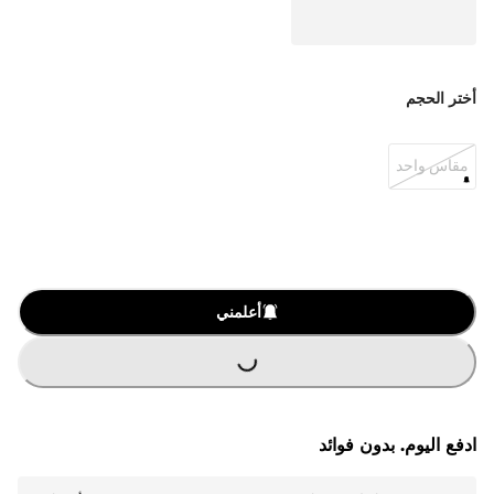
أختر الحجم
مقاس واحد
أعلمني
G
.
L
O
A
D
I
N
.
.
ادفع اليوم. بدون فوائد