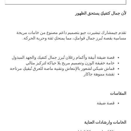
لأن جمال كتفيكِ يستحق الظهور
تقدم جيمشارك تيشيرت جيو بتصميم داعم مصنوع من خامات مريحة
مسامية بقصة تُبرز جمال قوامكِ، مما يمنحكِ ثقة وحرية الحركة.
قصة ضيقة أنيقة وأكمام رغلان تُبرز جمال كتفيك والجهد المبذول
خامة خفيفة الوزن وتصميم مريح بلا حياكة لتركيز مثالي
قماش شبكي لشعور بالإنتعاش وتقنية ماصة للعرق تُبقيكِ مرتاحة
نقشة مموهة جاكار
المقاسات
قصة ضيقة
الخامات وارشادات العناية