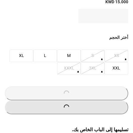
KWD 15.000
أختر الحجم
XL
L
M
S
XS
XXXL
3XL
XXL
O
A
D
I
N
G
.
.
L
.
O
A
D
I
N
G
.
.
L
.
تسليمها إلى الباب الخاص بك.