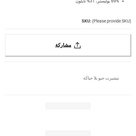
69% بوليستر، 31% نايلون
SKU:
(Please provide SKU)
مشاركة
تيشيرت جيو بلا حياكة