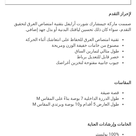
لإحراز التقدم
صممت ماركة جيمشارك شورت أرايفل بتقنية امتصاص العرق لتحقيق
التقدم، سواء كان ذلك تحسين لياقتك البدنية أو بذل جهد إضافي.
تقنية امتصاص العرق للحفاظ على انتعاشك أثناء الحركة
مصنوع من خامات خفيفة الوزن ومريحة
طول مثالي لتمارين الساق
خصر قابل للتعديل برباط
جيوب جانبية مفتوحة لتخزين أغراضك
المقاسات
قصة ضيقة
طول الدرزة الداخلية 7 بوصة بناءً على المقاس M
طول العارض 5 أقدام و10 بوصة ويرتدي المقاس M
الخامات وإرشادات العناية
100% بوليستر