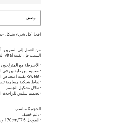
وصف
افعل كل شيء بشكل حي
من العمل إلى التمرين، أن
السبب فإن تقنية Vital التي تعمل على التخلص من العرق والتصميم السلس ستحقق كل ما تحتاجه.
•الأشرطة مع المتزلجون &
•تصميم من طبقتين في ال
•Sweat- تقنية امتصاص الصدمات تبقيك جافًا أثناء تحركك
•نقاط شبكية مسامية تبقي
•ظلال تشكيل الجسم
•تصميم سلس للراحة& ال
الحجم& مناسب
•دعم خفيف
•الموديل 5'7"/170cm ويرتدي مقاس S