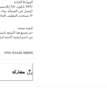
المواد& العناية
•96% نايلون، 4% إيلاستين
•يُغسل في الغسالة بماء با
•لا تستخدم التنظيف الجا
كيفية صنعه
•تم تصنيع هذا المنتج باست
من استراتيجية الاستدامة لد
VPN: B3A4K-NBBW
مشاركة