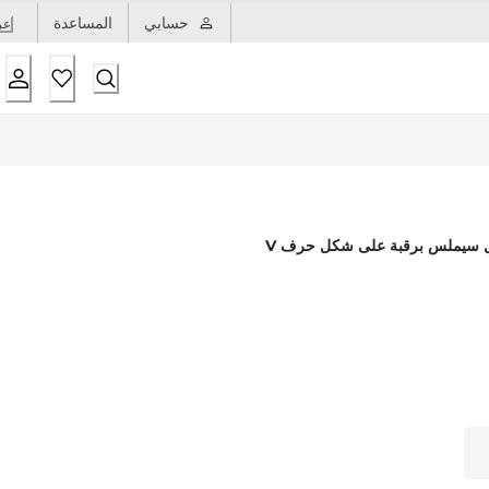
حسابي
المساعدة
عر
ال سيملس برقبة على شكل حرف V