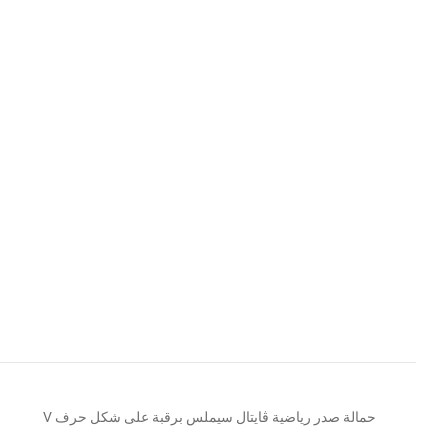
حمالة صدر رياضية ڤايتال سيملس برقبة على شكل حرف V