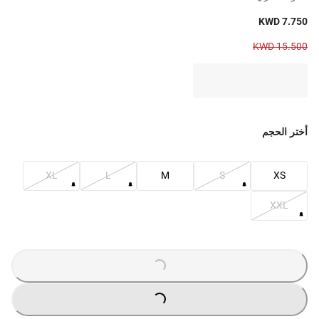
KWD 7.750
KWD 15.500
أختر الحجم
XL
L
M
S
XS
XXL
LOADING
...
LOADING
...