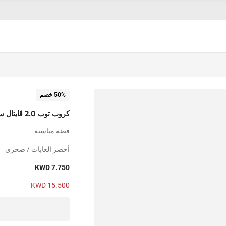
50% خصم
كروب توب 2.0 ڤايتال سيملس
قصّة مناسبة
أخضر الغابات / صخري
KWD 7.750
KWD 15.500