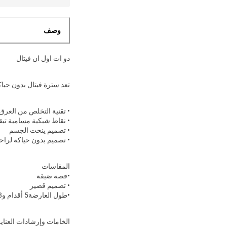
وصف
دو ات اول ان فيتال
تعد سترة فيتال بدون حياكة 
• تقنية التخلص من العر
• نقاط شبكية مسامية تب
• تصميم ينحت الجسم
• تصميم بدون حياكة لراحة
المقاسات
•قصة ضيقة
• تصميم قصير
•طول العارضة
5 أقدام و8 بوصة (173 سم) وترتدي مقاسXS
الخامات وإرشادات العناية