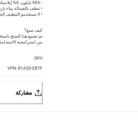
- 96% نايلون، 4% إيلاستان
• تنظف بالغسالة بماء بارد
• لا تستخدمو التنظيف الج
كيف صنع؟
تم تصنيع هذا المنتج باستخ
من استراتيجية الاستدامة لد
SKU:
VPN: B1A3D-EBTF
مشاركة