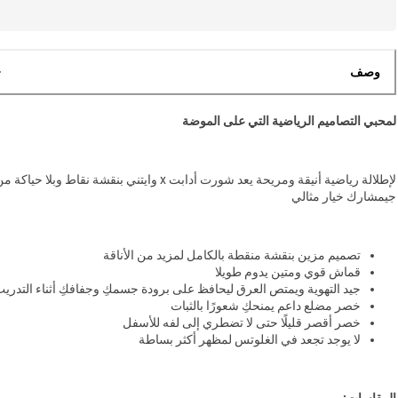
وصف
لمحبي التصاميم الرياضية التي على الموضة
لإطلالة رياضية أنيقة ومريحة يعد شورت أدابت x وايتني بنقشة نقاط وبلا حياكة 
جيمشارك خيار مثالي
تصميم مزين بنقشة منقطة بالكامل لمزيد من الأناقة
قماش قوي ومتين يدوم طويلا
جيد التهوية ويمتص العرق ليحافظ على برودة جسمكِ وجفافكِ أثناء التدري
خصر مضلع داعم يمنحكِ شعورًا بالثبات
خصر أقصر قليلًا حتى لا تضطري إلى لفه للأسفل
لا يوجد تجعد في الغلوتس لمظهر أكثر بساطة