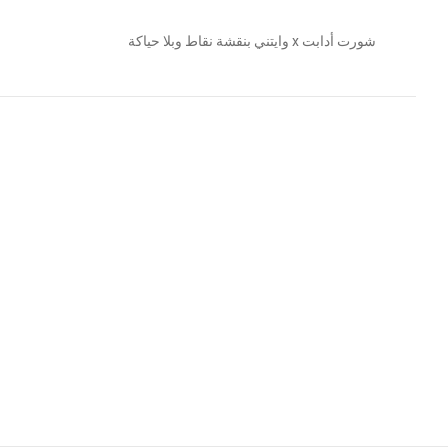
شورت أدابت x وايتني بنقشة نقاط وبلا حياكة