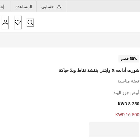
حسابي
المساعدة
عر
50% خصم
شورت أدابت X وايتني بنقشة نقاط وبلا حياكة
قصّة مناسبة
أبيض جوز الهند
KWD 8.250
KWD 16.500