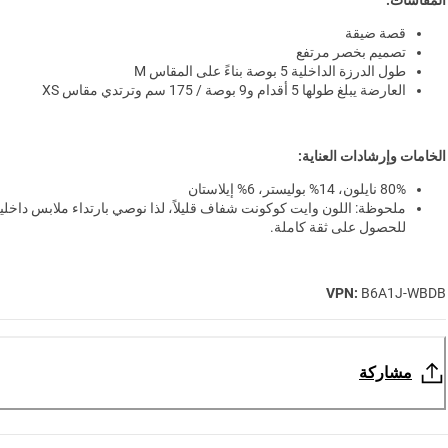
المقاسات:
قصة ضيقة
تصميم بخصر مرتفع
طول الدرزة الداخلية 5 بوصة بناءً على المقاس M
العارضة يبلغ طولها 5 أقدام و9 بوصة / 175 سم وترتدي مقاس XS
الخامات وإرشادات العناية:
80% نايلون، 14% بوليستر، 6% إيلاستان
ملحوظة: اللون وايت كوكونت شفاف قليلاً، لذا نوصي بارتداء ملابس داخلية
للحصول على ثقة كاملة.
VPN:
B6A1J-WBDB
مشاركة