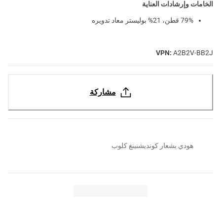
الخامات وإرشادات العناية
79% قطن، 21% بوليستر معاد تدويره
VPN:
A2B2V-BB2J
مشاركة
هودي بشعار كونديشنينغ كلوب