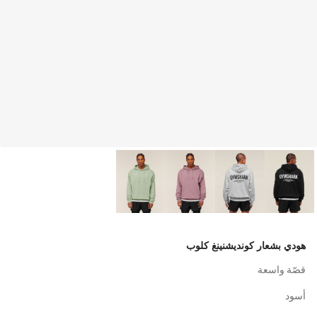
هودي بشعار كونديشنينغ كلوب
قصّة واسعة
أسود