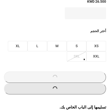
KWD 26.500
أختر الحجم
XL
L
M
S
XS
3XL
XXL
O
A
D
I
N
G
.
.
L
.
O
A
D
I
N
G
.
.
L
.
تسليمها إلى الباب الخاص بك.