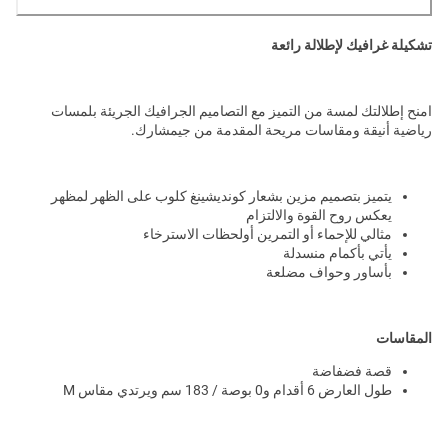
تشكيلة غرافيك لإطلالة رائعة
امنح إطلالتك لمسة من التميز مع التصاميم الجرافيك الجريئة بلمسات
رياضية أنيقة ومقاسات مريحة المقدمة من جيمشارك.
يتميز بتصميم مزين بشعار كونديشينغ كلوب على الظهر لمظهر
يعكس روح القوة والالتزام
مثالي للإحماء أو التمرين أولحظات الاسترخاء
يأتي بأكمام منسدلة
بأساور وحواف مضلعة
المقاسات
قصة فضفاضة
طول العارض 6 أقدام و0 بوصة / 183 سم ويرتدي مقاس M