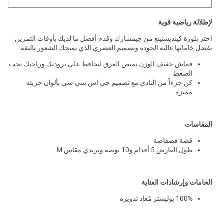
لإطلالة رياضية قوية
اختر بلوزة كينديشنينغ من جيمشارك وقدم أفضل ما لديك بأوقات التمرين
بفضل خاماتها عالية الجودة وتصميم العصري الذي يمنحك الشعور بالثقة
قماش خفيف الوزن يمتص العرق ليحافظ على برودتك وراحتك تحت
الضغط
كن جزءاً من النادي مع تصميم جي اس سي سي بألوان جريئة
مميزة
المقاسات
قصة فضفاضة
طول العارض 5 أقدام و10 بوصة وترتدي مقاس M
الخامات وإرشادات العناية
100% بوليستر مُعاد تدويره