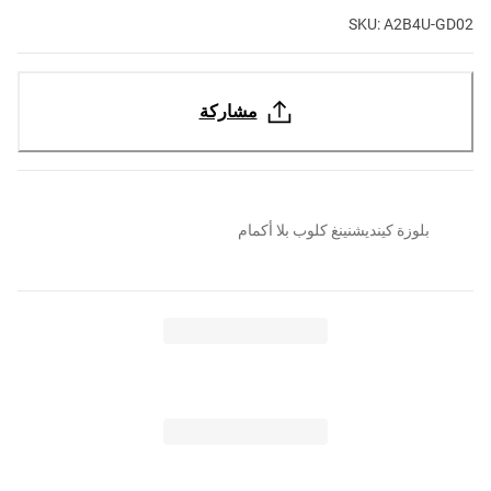
SKU: A2B4U-GD02
مشاركة
بلوزة كينديشنينغ كلوب بلا أكمام