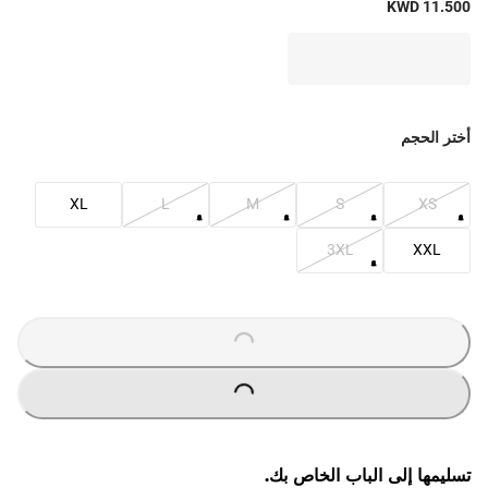
KWD 11.500
أختر الحجم
XL
L
M
S
XS
3XL
XXL
O
A
D
I
N
G
.
.
L
.
O
A
D
I
N
G
.
.
L
.
تسليمها إلى الباب الخاص بك.