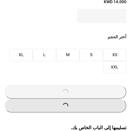
KWD 14.000
أختر الحجم
XL
L
M
S
XS
XXL
O
A
D
I
N
G
.
.
L
.
O
A
D
I
N
G
.
.
L
.
تسليمها إلى الباب الخاص بك.