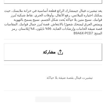
يعد تيشيرت فيتال جيمشارك الرائع قطعة أساسية في خزانة ملابسك، حيث
يمكنك اختياره للبيلاتس، رفع الأثقال، وأوقات الجري. نقاط شبكية تُبرز
قوامك. نسيج متين بلا حياكة يُحدد شكل الجسم. نسيج يسمح بالتهوية
ويمتص العرق ليمنحك شعورًا بالانتعاش. قصة تُبرز جمال قوامك. المقاسات
قصة ضيقة الخامات وإرشادات العناية. 96% نايلون، 4% إيلاستان. رمز
المنتج: B9A6X-PCD7
مشاركة
تيشيرت فيتال بقصة ضيقة بلا حياكة