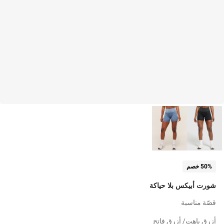
50% خصم
شورت أبيكس بلا حياكة
قصّة مناسبة
أزرق باهت/ أزرق فاتح