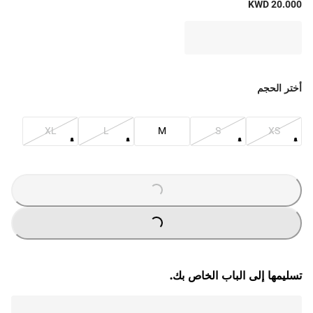
KWD 20.000
أختر الحجم
XL
L
M
S
XS
LOADING
...
LOADING
...
تسليمها إلى الباب الخاص بك.