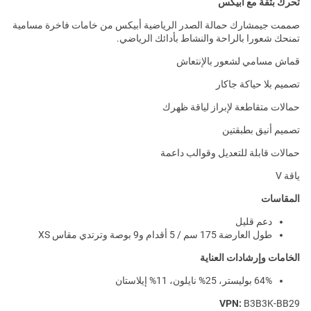
تحرك بثقة مع أبيكس
صممت جيمشارك حمالة الصدر الرياضية أبيكس من خامات فاخرة مسامية
تمنحك شعورا بالراحة والنشاط بأدائك الرياضي.
قماش مسامي لشعور بالإنتعاش
تصميم بلا حياكة جاكار
حمالات متقاطعة لإبراز لياقة ظهرك
تصميم أنيق بطبقتين
حمالات قابلة للتعديل وقوالب داعمة
ياقة V
المقاسات
دعم قليل
طول العارضة 175 سم / 5 أقدام و9 بوصة وترتدي مقاس XS
الخامات وإرشادات العناية
64% بوليستر، 25% نايلون، 11% إيلاستان
VPN:
B3B3K-BB29