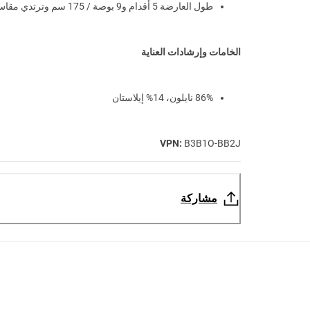
طول العارضة 5 أقدام و9 بوصة / 175 سم وترتدي مقاس S
الخامات وإرشادات العناية
86% نايلون، 14% إيلاستان
VPN:
B3B1O-BB2J
مشاركة