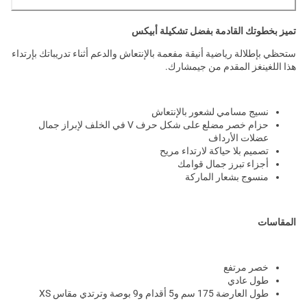
تميز بخطوتك القادمة بفضل تشكيلة أبيكس
ستحظي بإطلالة رياضية أنيقة مفعمة بالإنتعاش والدعم أثناء تدريباتك بإرتداء
هذا اللغينغز المقدم من جيمشارك.
نسيج مسامي لشعور بالإنتعاش
حزام خصر مضلع على شكل حرف V في الخلف لإبراز جمال
عضلات الأرداف
تصميم بلا حياكة لارتداء مريح
أجزاء تبرز جمال قوامك
منسوج بشعار الماركة
المقاسات
خصر مرتفع
طول عادي
طول العارضة 175 سم و5 أقدام و9 بوصة وترتدي مقاس XS