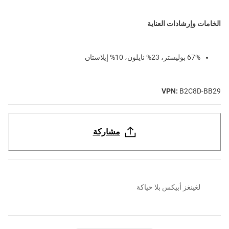
الخامات وإرشادات العناية
67% بوليستر، 23% نايلون، 10% إيلاستان
VPN:
B2C8D-BB29
مشاركة
لغينغز أبيكس بلا حياكة