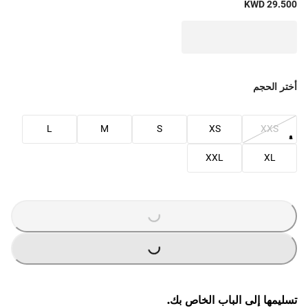
KWD 29.500
أختر الحجم
L
M
S
XS
XXS
XXL
XL
G
.
G
.
L
O
A
D
I
N
.
.
L
O
A
D
I
N
.
.
تسليمها إلى الباب الخاص بك.