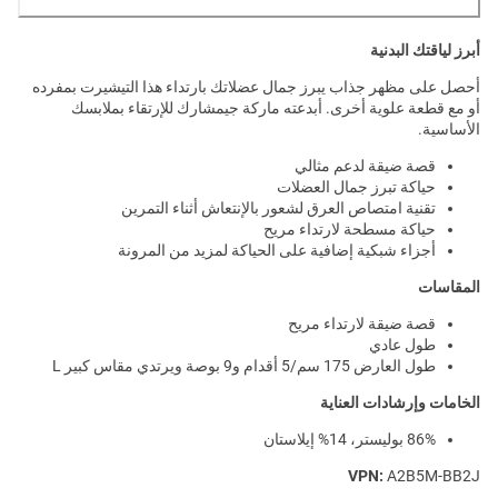
أبرز لياقتك البدنية
أحصل على مظهر جذاب يبرز جمال عضلاتك بارتداء هذا التيشيرت بمفرده
أو مع قطعة علوية أخرى. أبدعته ماركة جيمشارك للإرتقاء بملابسك
الأساسية.
قصة ضيقة لدعم مثالي
حياكة تبرز جمال العضلات
تقنية امتصاص العرق لشعور بالإنتعاش أثناء التمرين
حياكة مسطحة لارتداء مريح
أجزاء شبكية إضافية على الحياكة لمزيد من المرونة
المقاسات
قصة ضيقة لارتداء مريح
طول عادي
طول العارض 175 سم/5 أقدام و9 بوصة ويرتدي مقاس كبير L
الخامات وإرشادات العناية
86% بوليستر، 14% إيلاستان
VPN:
A2B5M-BB2J