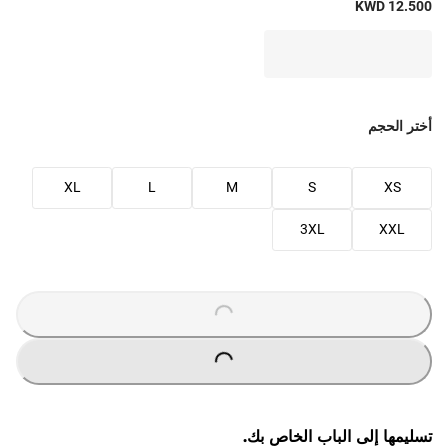
KWD 12.500
أختر الحجم
XL
L
M
S
XS
3XL
XXL
O
A
D
I
N
G
.
.
L
.
O
A
D
I
N
G
.
.
L
.
تسليمها إلى الباب الخاص بك.