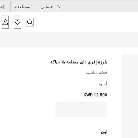
حسابي
المساعدة
عر
بلوزة إفري داي مضلعة بلا حياكة
قصّة مناسبة
أسود
KWD 12.500
لون