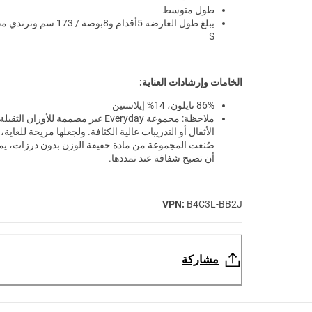
طول متوسط
يبلغ طول العارضة 5أقدام و8بوصة / 173 سم
S
الخامات وإرشادات العناية:
86% نايلون، 14% إيلاستين
ملاحظة: مجموعة Everyday غير مصممة للأوزان الثق
الأثقال أو التدريبات عالية الكثافة. ولجعلها مريحة للغاية،
صُنعت المجموعة من مادة خفيفة الوزن بدون درزات، ي
أن تصبح شفافة عند تمددها.
VPN:
B4C3L-BB2J
مشاركة