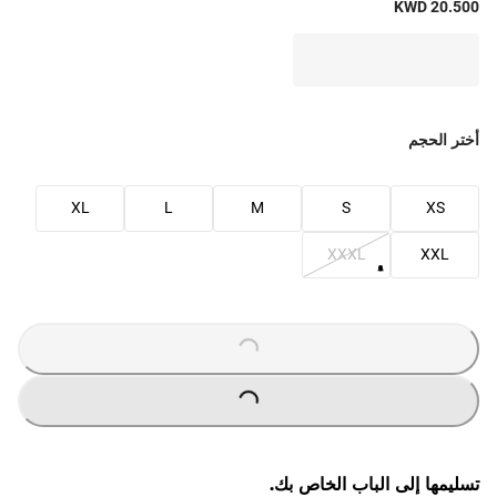
KWD 20.500
أختر الحجم
XL
L
M
S
XS
XXXL
XXL
O
A
D
I
N
G
.
.
L
.
O
A
D
I
N
G
.
.
L
.
تسليمها إلى الباب الخاص بك.