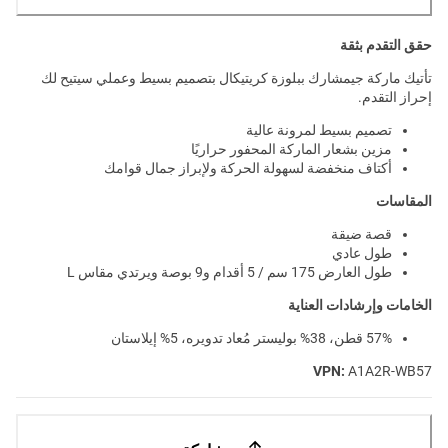
حقق التقدم بثقة
تأتيك ماركة جيمشارك ببلوزة كريتيكال بتصميم بسيط وعملي سيتيح لك
إحراز التقدم.
تصميم بسيط لمرونة عالية
مزين بشعار الماركة المحفور حراريًا
أكتاف منخفضة لسهولة الحركة ولإبراز جمال قوامك
المقاسات
قصة ضيقة
طول عادي
طول العارض 175 سم / 5 أقدام و9 بوصة ويرتدي مقاس L
الخامات وإرشادات العناية
57% قطن، 38% بوليستر مُعاد تدويره، 5% إيلاستان
VPN:
A1A2R-WB57