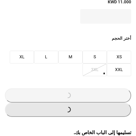
KWD 11.000
أختر الحجم
XL
L
M
S
XS
3XL
XXL
G
.
G
.
L
O
A
D
I
N
.
.
L
O
A
D
I
N
.
.
تسليمها إلى الباب الخاص بك.