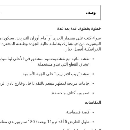
وصف
خطوة بخطوة، عدة بعد عدة
سواء كنت على مضمار الجري أو أمام أوزان التدريب، سيكون ه
التيشيرت من جيمشارك بخاماته عالية الجودة وطبعته المحفزة
الغرافيكية أفضل خيار.
نقشة مائية مع نقشةبتصميم متشقق في الأعلى ليناسبذ
عشاق القطع التي تبدو مستعملة
نقشة "ريب افتر ريب" على الجهة الأمامية
خامات مريحة لمظهر مفعم بالثقة داخل وخارج نادي الري
تصميم بأكتاف منخفضة
المقاسات
قصة فضفاضة
طول العارض 5 أقدام و11 بوصة/ 180 سم ويرتدي مقاس M