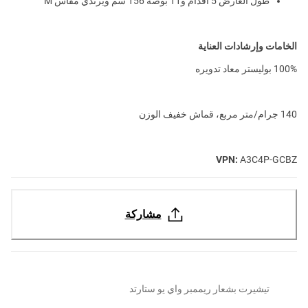
طول العارض 5 أقدام و11 بوصة 156 سم ويرتدي مقاس M
الخامات وإرشادات العناية
100% بوليستر معاد تدويره
140 جرام/متر مربع، قماش خفيف الوزن
VPN:
A3C4P-GCBZ
مشاركة
تيشيرت بشعار ريممبر واي يو ستارتد