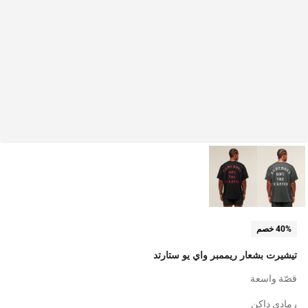
40% خصم
تيشيرت بشعار ريممبر واي يو ستارتد
قصّة واسعة
رمادي داكن