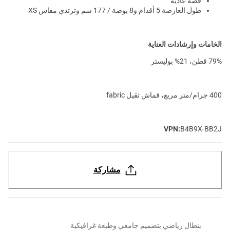
قصة عادية
طول العارضة 5 أقدام و8 بوصة / 177 سم وترتدي مقاس XS
الخامات وإرشادات العناية
79% قطن، 21% بوليستر
400 جرام/متر مربع، قماش ثقيل fabric
VPN:
B4B9X-BB2J
مشاركة
بنطال رياضي بتصميم جامعي وطبعة غرافيكية