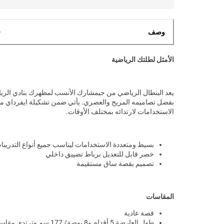
وصف
الأمثل لطلتك الرياضية
يعد البنطال الرياضي من جيمشارك الأنسب لمظهرك بنادي الري
بفضل تصاميمه المريح والعصري. يأتي ضمن تشكيلة ايفرداي مت
الاستخدامات لارتدائه بمختلف الأوقات.
بسيط ومتعددة الاستخدامات ليناسب جميع أنواع التدريبا
خصر قابل للتعديل برباط تضييق داخلي
تصميم بقصة ساق مستقيمة
المقاسات
قصة عادية
طول العارضة 5 أقدام و8 بوصة/ 177 سم وترتدي مقاس XS