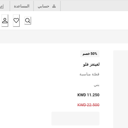
حسابي
المساعدة
عر
50% خصم
لغينغز فلو
قصّة مناسبة
بني
KWD 11.250
KWD 22.500