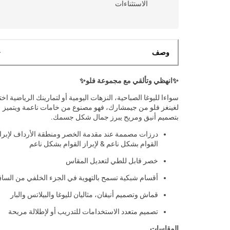
الاستثناءات
وصف
✨انهظي وتألقي مع مجموعة فلو✨
سواءا لليوغا الصباحية، النزهات اليومية أو لتمارينك الرياضية اخ
لغينغز فلو من جيمشارك، فهو مصنوع من خامات ناعمة ويتميز
بتصميم أنيق ومريح يبرز جمال شكل جسمك.
درزات مصممة عند مقدمة الخصر ومنطقة الأرداف لإبرا
القوام بشكل ناعم & لإبراز القوام بشكل ناعم
خصر قابل للطي لتعديل المقاس
أقسام شبكية تسمح بالتهوية في الجزء الخلفي من السا
قماش وتصميم أنيقان، مثاليان لليوغا والبيلاتس والبار
تصميم متعدد الاستخدامات للتدريب أو لإطلالة مريحة
المقاسات