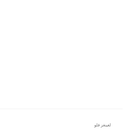
لغينغز فلو