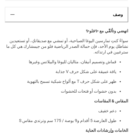
وصف
انهضي وتألقّي مع ✨فلو✨
سواءً كنتِ تمارسين اليوغا الصباحية، أو تمشي مع صديقاتكِ، أو تستعيدين
نشاطكِ يوم الأحد، فإن حمالة الصدر الرياضية فلو من جيمشارك هي كل ما
سترغبين في ارتدائه.
قماش وتصميم أنيقان، مثاليان لليوغا والبيلاتس وغيرها
ياقة عميقة على شكل حرف V جذابة
ظهر على شكل حرف T مع ألواح شبكية تسمح بالتهوية
بدون حشوات أو فتحات للحشوات
المقاس & المقاسات
دعم خفيف
طول العارضة 5 أقدام و9 بوصة / 175 سم وترتدي مقاس S
الخامات وإرشادات العناية