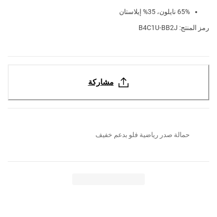
65% نايلون، 35% إيلاستان
رمز المنتج: B4C1U-BB2J
مشاركة
حمالة صدر رياضية فلو بدعم خفيف