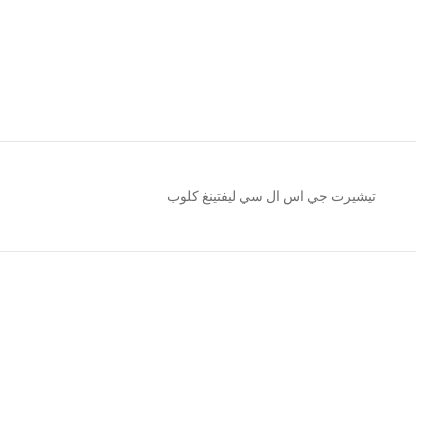
تيشيرت جي اس ال سي ليفتينغ كلوب