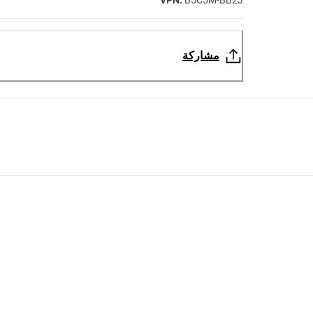
VPN:
B5C5M-BB2J
مشاركة