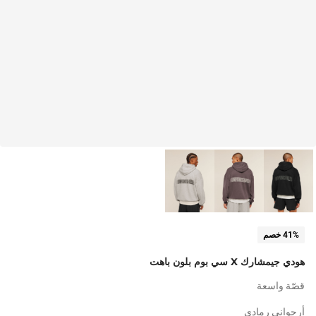
41% خصم
هودي جيمشارك X سي بوم بلون باهت
قصّة واسعة
أرجواني رمادي