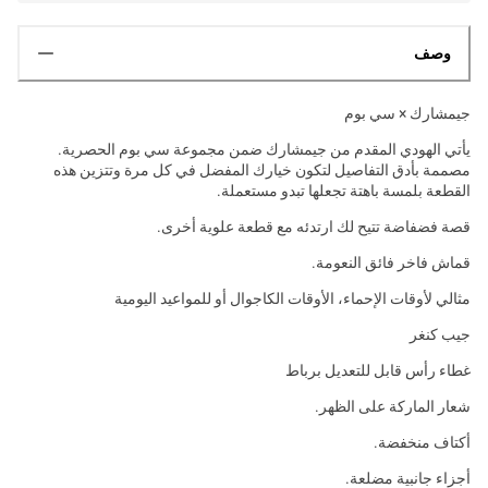
وصف
جيمشارك × سي بوم
يأتي الهودي المقدم من جيمشارك ضمن مجموعة سي بوم الحصرية.
مصممة بأدق التفاصيل لتكون خيارك المفضل في كل مرة وتتزين هذه
القطعة بلمسة باهتة تجعلها تبدو مستعملة.
قصة فضفاضة تتيح لك ارتدئه مع قطعة علوية أخرى.
قماش فاخر فائق النعومة.
مثالي لأوقات الإحماء، الأوقات الكاجوال أو للمواعيد اليومية
جيب كنغر
غطاء رأس قابل للتعديل برباط
شعار الماركة على الظهر.
أكتاف منخفضة.
أجزاء جانبية مضلعة.