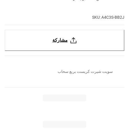
SKU: A4C3S-BB2J
مشاركة
سويت شيرت كريست بربع سحاب