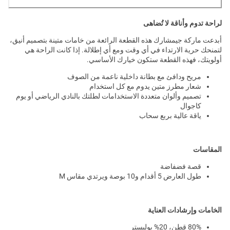
لراحة تدوم وأناقة لا تُضاهى
أبدعت ماركة جيمشارك هذه القطعة الرائعة من خامات متينة بتصميم أنيق،
لتمنحك حرية الارتداء في أي وقت ومع أي إطلالة. إذا كانت الراحة هي
أولويتك، فهذه القطعة ستكون خيارك الأساسي.
مريح ودافئ مع بطانة داخلية ناعمة من الصوف
شعار مطرز متين يدوم مع كل استخدام
تصميم وألوان متعددة الاستخدامات لطلتك بالنادي الرياضي أو يوم
كاجوال
ياقة عالية بربع سحاب
المقاسات
قصة فضفاضة
طول العارض 5 أقدام و10 بوصة ويرتدي مقاس M
الخامات وإرشادات العناية
80% قطن، 20% بوليستر