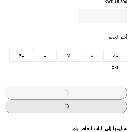
KWD 15.500
أختر الحجم
XL
L
M
S
XS
XXL
G
...
L
O
A
DI
N
G
...
L
O
A
DI
N
تسليمها إلى الباب الخاص بك.