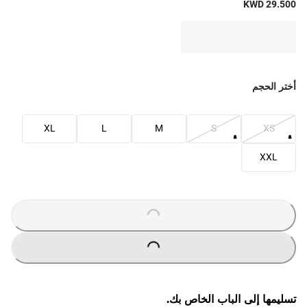
KWD 29.500
أختر الحجم
XL
L
M
S
XS
XXL
O
A
D
I
N
G
.
.
L
.
O
A
D
I
N
G
.
.
L
.
تسليمها إلى الباب الخاص بك.