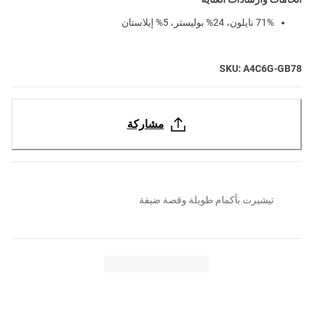
71% نايلون، 24% بوليستر، 5% إيلاستان
SKU: A4C6G-GB78
مشاركة
تيشيرت بأكمام طويلة وقصة ضيقة